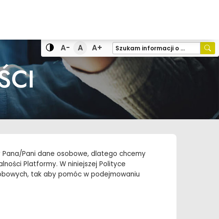
Domyślna czcionka
A-
A
A+
Wy
Wyszukiwana
Zmiana
Mniejsza czcionka
Większa czcionka
fraza
kontrastu
ŚCI
my Pana/Pani dane osobowe, dlatego chcemy
ności Platformy. W niniejszej Polityce
osobowych, tak aby pomóc w podejmowaniu