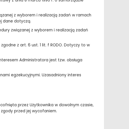
Ustawy z dnia 8 marca 1990 r. o samorządzie
ązanej z wyborem i realizacją zadań w ramach
ej dane dotyczą.
ury związanej z wyborem i realizacją zadań
dne z art. 6 ust. 1 lit. f RODO. Dotyczy to w
nteresem Administratora jest tzw. obsługa
anami egzekucyjnymi. Uzasadniony interes
cofnięta przez Użytkownika w dowolnym czasie,
zgody przed jej wycofaniem.