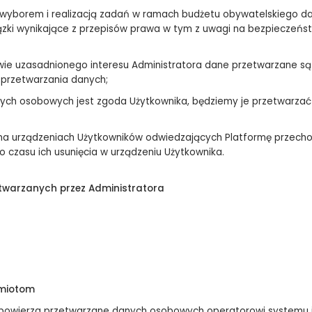
 z wyborem i realizacją zadań w ramach budżetu obywatelskiego
wiązki wynikające z przepisów prawa w tym z uwagi na bezpieczeń
e uzasadnionego interesu Administratora dane przetwarzane są pr
 przetwarzania danych;
ch osobowych jest zgoda Użytkownika, będziemy je przetwarzać 
na urządzeniach Użytkowników odwiedzających Platformę przechow
o czasu ich usunięcia w urządzeniu Użytkownika.
twarzanych przez
Administratora
dmiotom
 powierza przetwarzane danych osobowych operatorowi systemu 