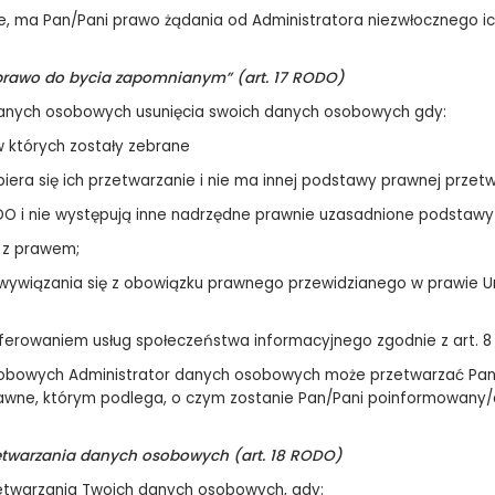
, ma Pan/Pani prawo żądania od Administratora niezwłocznego ich
prawo do bycia zapomnianym” (art. 17 RODO)
danych osobowych usunięcia swoich danych osobowych gdy:
w których zostały zebrane
opiera się ich przetwarzanie i nie ma innej podstawy prawnej przet
1 RODO i nie występują inne nadrzędne prawnie uzasadnione podstaw
 z prawem;
wywiązania się z obowiązku prawnego przewidzianego w prawie Un
ferowaniem usług społeczeństwa informacyjnego zgodnie z art. 8 u
obowych Administrator danych osobowych może przetwarzać Pana/
rawne, którym podlega, o czym zostanie Pan/Pani poinformowany/
zetwarzania danych osobowych (art. 18 RODO)
etwarzania Twoich danych osobowych, gdy: