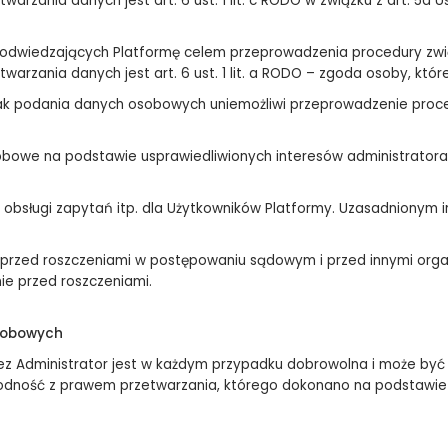
rzania danych jest art. 6 ust. 1 lit. c RODO w związku z art. 5a 
 odwiedzających Platformę celem przeprowadzenia procedury zwi
rzania danych jest art. 6 ust. 1 lit. a RODO – zgoda osoby, któr
k podania danych osobowych uniemożliwi przeprowadzenie proced
we na podstawie usprawiedliwionych interesów administratora zgo
z obsługi
zapytań itp. dla Użytkowników Platformy. Uzasadnionym i
ny przed roszczeniami w postępowaniu sądowym i przed innymi org
ie przed roszczeniami.
sobowych
 Administrator jest w każdym przypadku dobrowolna i może być 
odność z prawem przetwarzania, którego dokonano na podstawie 