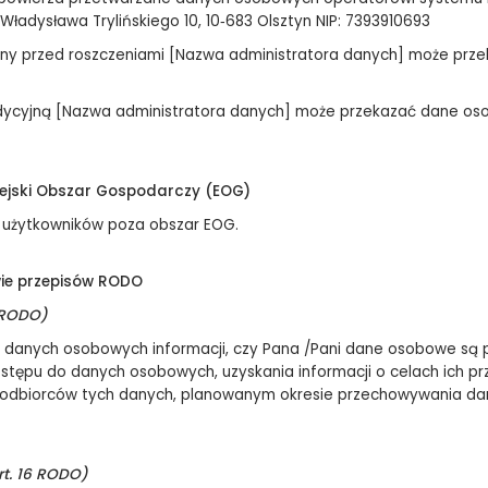
. Władysława Trylińskiego 10, 10‑683 Olsztyn NIP: 7393910693
ony przed roszczeniami [Nazwa administratora danych] może pr
adycyjną [Nazwa administratora danych] może przekazać dane oso
ejski Obszar Gospodarczy (EOG)
 użytkowników poza obszar EOG.
wie przepisów RODO
 RODO)
 danych osobowych informacji, czy Pana /Pani dane osobowe są p
ępu do danych osobowych, uzyskania informacji o celach ich pr
odbiorców tych danych, planowanym okresie przechowywania danyc
t. 16 RODO)