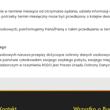
zie w terminie miesiąca od otrzymania żądania, udziela informacji
e potrzeby termin miesięczny może być przedłużony o kolejne dwa
sobowych, poinformujemy Pana/Panią o takim przedłużeniu w term
zego
h osobowych narusza przepisy dotyczące ochrony danych osobowy
 w państwie członkowskim swojego zwykłego pobytu, swojego miejs
adzorczym w rozumieniu RODO jest Prezes Urzędu Ochrony Dany
Kontakt
Wszystko o Bu