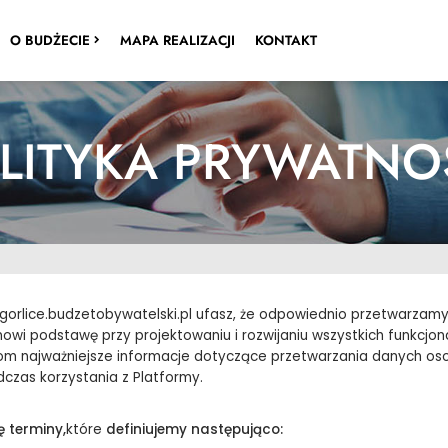
O BUDŻECIE
MAPA REALIZACJI
KONTAKT
LITYKA PRYWATNO
gorlice.budzetobywatelski.pl ufasz, że odpowiednio przetwarza
wi podstawę przy projektowaniu i rozwijaniu wszystkich funkcjonal
kom najważniejsze informacje dotyczące przetwarzania danych 
czas korzystania z Platformy.
ę terminy,
które
definiujemy następująco: